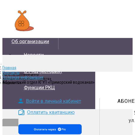
Об организации
Новости
Главная
О РКЦ (история)
Контакты
Полезная информация
Абонентский отдел КГУП «Приморский водоканал»
Функции РКЦ
Войти в личный кабинет
АБОНЕ
Оплатить квитанцию
ул
Расчетно-кассовый центр
жилищно-коммунального хозяйства