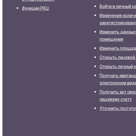
Войти в личный к
Функции РКЦ
Изменение колич
зарегистрирован
Изменить данные
помещения
Изменить площа
Открыть лицевой 
Открыть личный 
Получать квитанц
электронном вид
Получить акт све
лицевому счету
Уточнить поступ