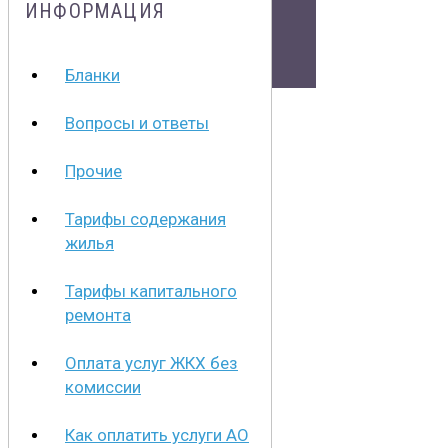
ИНФОРМАЦИЯ
Документы
Бланки
Физическим лицам
Маркетплейс
Вопросы и ответы
Партнерам
Полезная информация
Прочие
Тарифы содержания
жилья
Тарифы капитального
ремонта
Оплата услуг ЖКХ без
комиссии
Как оплатить услуги АО