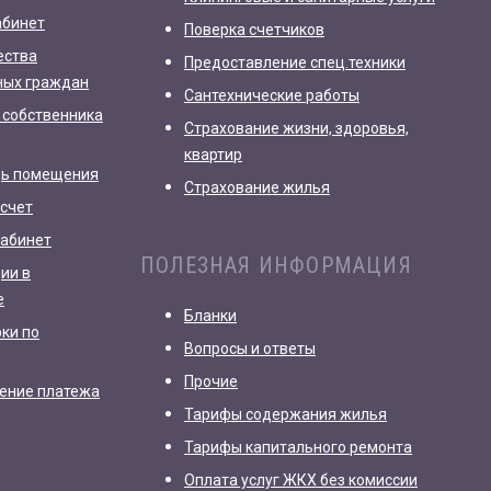
абинет
Поверка счетчиков
ества
Предоставление спец.техники
ных граждан
Сантехнические работы
 собственника
Страхование жизни, здоровья,
квартир
дь помещения
Страхование жилья
счет
кабинет
ПОЛЕЗНАЯ ИНФОРМАЦИЯ
ии в
е
Бланки
рки по
Вопросы и ответы
Прочие
ление платежа
Тарифы содержания жилья
Тарифы капитального ремонта
Оплата услуг ЖКХ без комиссии