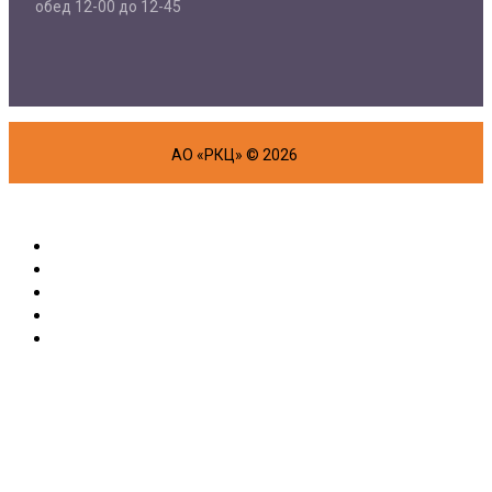
обед 12-00 до 12-45
АО «РКЦ» © 2026
Об организации
Физическим лицам
Маркетплейс
Партнерам
Полезная информация