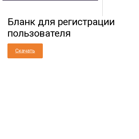
Владивостока
Бланк для регистрации
Контакты
Документы
Физическим лицам
Маркетплейс
пользователя
Партнерам
Полезная информация
Скачать