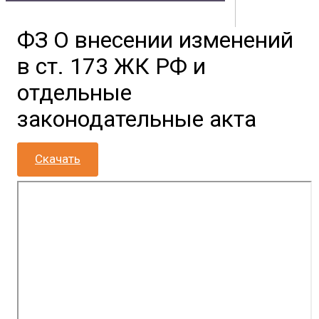
ФЗ О внесении изменений
Контакты
Документы
Физическим лицам
Маркетплейс
в ст. 173 ЖК РФ и
Партнерам
Полезная информация
отдельные
законодательные акта
Скачать