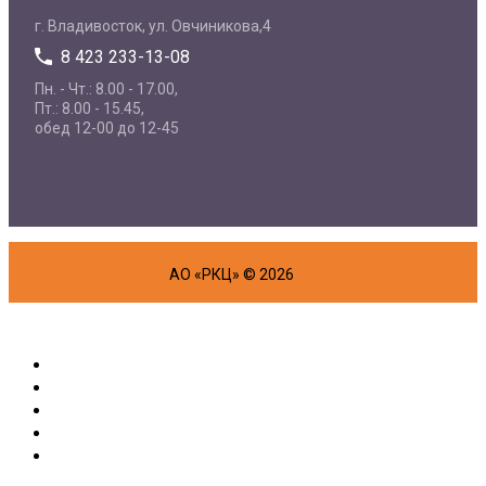
г. Владивосток, ул. Овчиникова,4
8 423 233-13-08
Пн. - Чт.: 8.00 - 17.00,
Пт.: 8.00 - 15.45,
обед 12-00 до 12-45
АО «РКЦ» © 2026
Об организации
Физическим лицам
Маркетплейс
Партнерам
Полезная информация