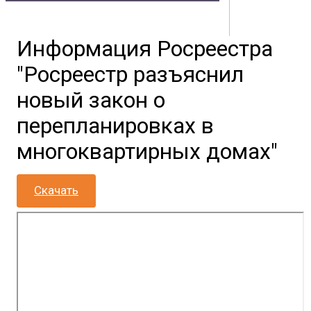
Владивостока
Информация Росреестра
Контакты
Документы
Физическим лицам
Маркетплейс
"Росреестр разъяснил
Партнерам
Полезная информация
новый закон о
перепланировках в
многоквартирных домах"
Скачать