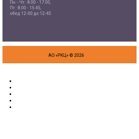
Пн. - Чт.: 8.00 - 17.00,
Пт.: 8.00 - 15.45,
обед 12-00 до 12-45
АО «РКЦ» © 2026
Об организации
Физическим лицам
Маркетплейс
Партнерам
Полезная информация