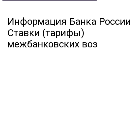
Владивостока
Информация Банка России
Контакты
Документы
Физическим лицам
Маркетплейс
Ставки (тарифы)
Партнерам
Полезная информация
межбанковских воз