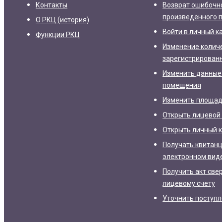
Контакты
Возврат ошибочн
произведенного 
О РКЦ (история)
Войти в личный к
Функции РКЦ
Изменение колич
зарегистрирован
Изменить данные
помещения
Изменить площа
Открыть лицевой 
Открыть личный 
Получать квитанц
электронном вид
Получить акт све
лицевому счету
Уточнить поступ