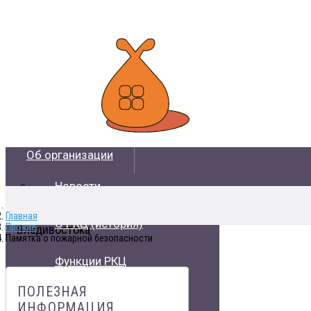
Об организации
Новости
Расчетно-кассовый центр жилищно-
коммунального хозяйства
Главная
О РКЦ (история)
Прочие
Владивостока
Памятка о пожарной безопасности
Функции РКЦ
ПОЛЕЗНАЯ
Контакты
ИНФОРМАЦИЯ