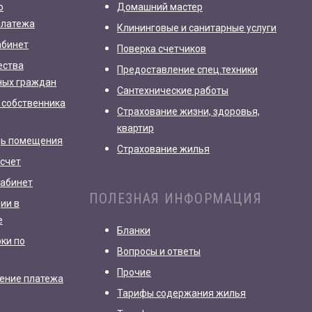
о
Домашний мастер
платежа
Клининговые и санитарные услуги
абинет
Поверка счетчиков
ества
Предоставление спец.техники
ных граждан
Сантехнические работы
 собственника
Страхование жизни, здоровья,
квартир
дь помещения
Страхование жилья
счет
кабинет
ПОЛЕЗНАЯ ИНФОРМАЦИЯ
ии в
е
Бланки
рки по
Вопросы и ответы
Прочие
ление платежа
Тарифы содержания жилья