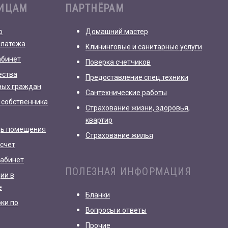
ЛИЦАМ
ПАРТНЁРАМ
о
Домашний мастер
платежа
Клининговые и санитарные услуги
абинет
Поверка счетчиков
ества
Предоставление спец.техники
ных граждан
Сантехнические работы
 собственника
Страхование жизни, здоровья,
квартир
дь помещения
Страхование жилья
счет
кабинет
ПОЛЕЗНАЯ ИНФОРМАЦИЯ
ии в
е
Бланки
рки по
Вопросы и ответы
Прочие