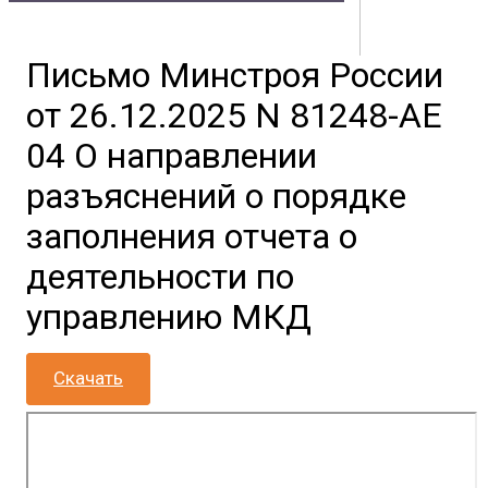
Владивостока
Письмо Минстроя России
Контакты
Документы
Физическим лицам
Маркетплейс
от 26.12.2025 N 81248-АЕ
Партнерам
Полезная информация
04 О направлении
разъяснений о порядке
заполнения отчета о
деятельности по
управлению МКД
Скачать