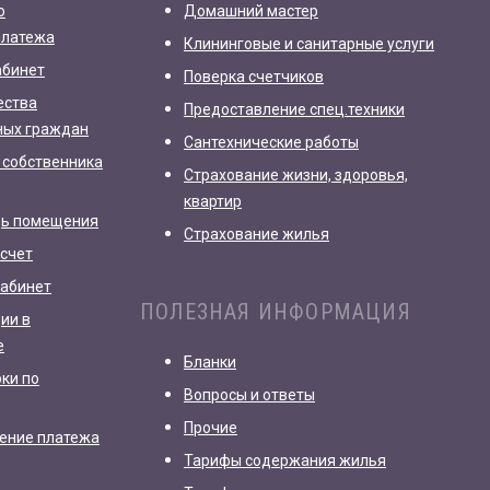
о
Домашний мастер
платежа
Клининговые и санитарные услуги
абинет
Поверка счетчиков
ества
Предоставление спец.техники
ных граждан
Сантехнические работы
 собственника
Страхование жизни, здоровья,
квартир
дь помещения
Страхование жилья
счет
кабинет
ПОЛЕЗНАЯ ИНФОРМАЦИЯ
ии в
е
Бланки
рки по
Вопросы и ответы
Прочие
ление платежа
Тарифы содержания жилья