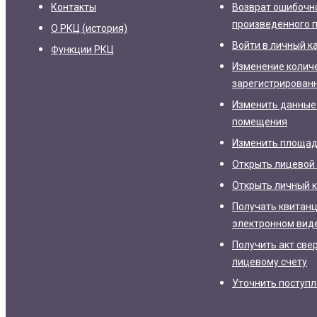
Контакты
Возврат ошибочн
произведенного 
О РКЦ (история)
Войти в личный к
Функции РКЦ
Изменение колич
зарегистрирован
Изменить данные
помещения
Изменить площа
Открыть лицевой 
Открыть личный 
Получать квитанц
электронном вид
Получить акт све
лицевому счету
Уточнить поступ