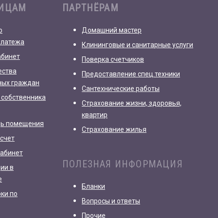
ЛИЦАМ
ПАРТНЁРАМ
о
Домашний мастер
платежа
Клининговые и санитарные услуги
абинет
Поверка счетчиков
ества
Предоставление спец.техники
ных граждан
Сантехнические работы
 собственника
Страхование жизни, здоровья,
квартир
дь помещения
Страхование жилья
счет
кабинет
ПОЛЕЗНАЯ ИНФОРМАЦИЯ
ии в
е
Бланки
рки по
Вопросы и ответы
Прочие